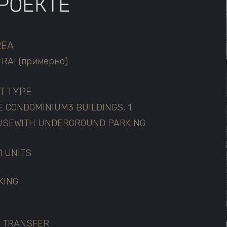
РОЕКТЕ
REA
0 RAI (примерно)
T TYPE
E CONDOMINIUM
3 BUILDINGS, 1
USE
WITH UNDERGROUND PARKING
1 UNITS
KING
 TRANSFER