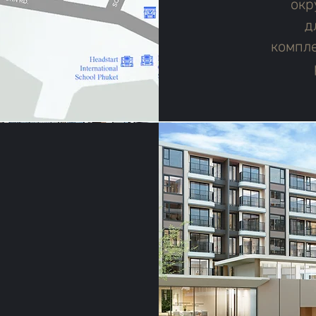
окр
д
компл
А