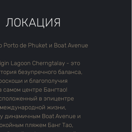
ЛОКАЦИЯ
о Porto de Phuket и Boat Avenue
igin Lagoon Cherngtalay - это
тория безупречного баланса,
роскоши и благополучия
в самом центре Бангтао!
сположенный в эпицентре
международной жизни,
у динамичным Boat Avenue и
окойным пляжем Банг Тао,