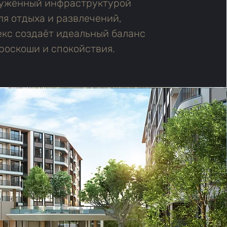
ужённый инфраструктурой
ля отдыха и развлечений,
екс создаёт идеальный баланс
роскоши и спокойствия.