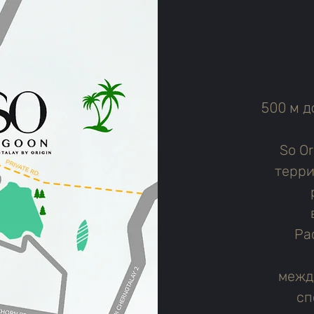
500 м д
So Or
терри
Ра
межд
сп