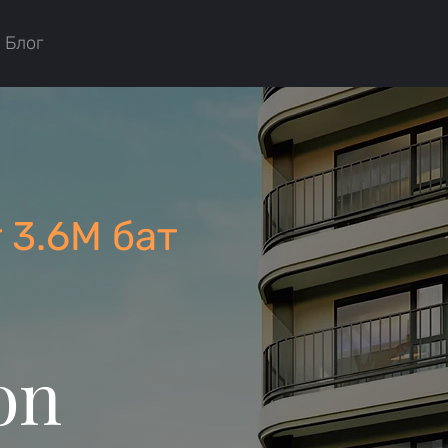
Блог
 3.6М бат
on