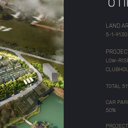
О П
LAND A
5-1-91.3
PROJEC
LOW-RIS
CLUBHO
TOTAL
51
CAR PAR
50%
PROJECT